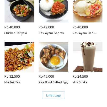
Rp 40.000
Rp 42.000
Rp 40.000
Chicken Teriyaki
Nasi Ayam Geprek
Nasi Ayam Dabu-
Dabu
Rp 32.500
Rp 45.000
Rp 24.500
Mie Tek Tek
Rice Bowl Salted Egg
Milk Shake
Chocolate
`
Lihat Lagi