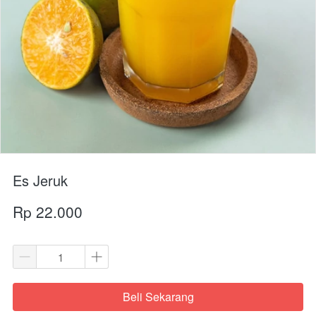
Es Jeruk
Rp 22.000
Beli Sekarang
`