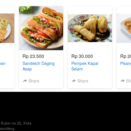
Rp 23.500
Rp 30.000
Rp 2
oan
Sandwich Daging
Pempek Kapal
Pisan
Asap
Selam
Share
Share
Sh
Kulon no 22, Kota 
eundeuy, 