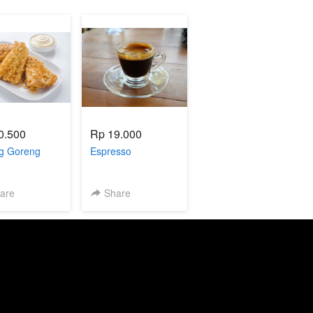
0.500
Rp 19.000
g Goreng
Espresso
are
Share