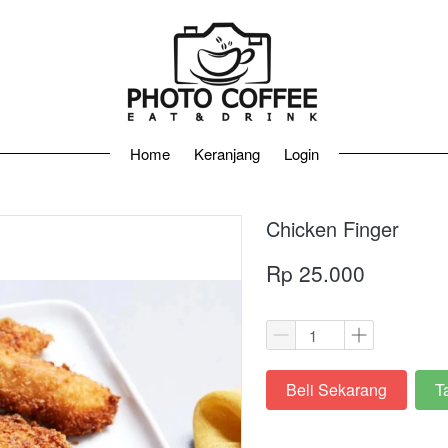
Home
Home
Keranjang
Keranjang
Login
Login
Chicken Finger
Rp 25.000
Beli Sekarang
T
`
`