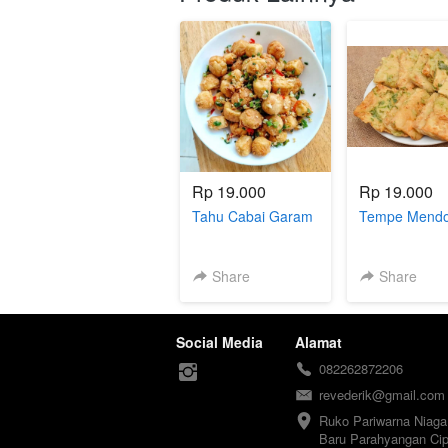
Rp 19.000
Rp 19.000
Tahu Cabai Garam
Tempe Mend
Share
Share
Social Media
Alamat
082262872206
revederik@gmail.com
Ruko Pariwarna Niaga 
Baru Parahyangan Cip